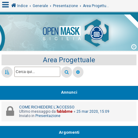
Indice
Generale
Presentazione
Area Progettuale
L
o
g
i
Area Progettuale
n
A
r
Annunci
g
o
COME RICHIEDERE L'ACCESSO
m
Ultimo messaggio da
fablabme
«
25 mar 2020, 15:09
Inviato in
Presentazione
e
n
Argomenti
t