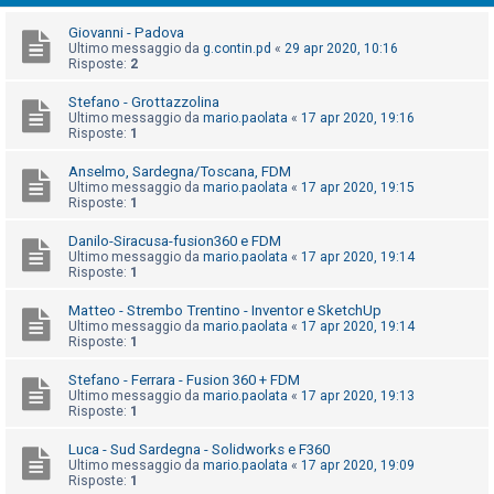
i
Giovanni - Padova
s
Ultimo messaggio da
g.contin.pd
«
29 apr 2020, 10:16
e
Risposte:
2
n
Stefano - Grottazzolina
z
Ultimo messaggio da
mario.paolata
«
17 apr 2020, 19:16
Risposte:
1
a
r
Anselmo, Sardegna/Toscana, FDM
Ultimo messaggio da
mario.paolata
«
17 apr 2020, 19:15
i
Risposte:
1
s
Danilo-Siracusa-fusion360 e FDM
p
Ultimo messaggio da
mario.paolata
«
17 apr 2020, 19:14
o
Risposte:
1
s
Matteo - Strembo Trentino - Inventor e SketchUp
t
Ultimo messaggio da
mario.paolata
«
17 apr 2020, 19:14
Risposte:
1
a
Stefano - Ferrara - Fusion 360 + FDM
Ultimo messaggio da
mario.paolata
«
17 apr 2020, 19:13
Risposte:
1
A
Luca - Sud Sardegna - Solidworks e F360
r
Ultimo messaggio da
mario.paolata
«
17 apr 2020, 19:09
g
Risposte:
1