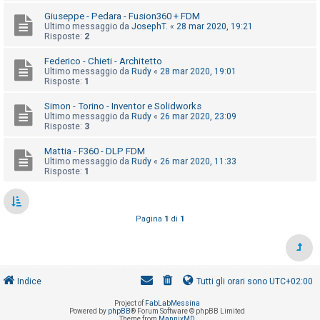
o
Giuseppe - Pedara - Fusion360 + FDM
m
Ultimo messaggio da
JosephT.
«
28 mar 2020, 19:21
Risposte:
2
e
n
Federico - Chieti - Architetto
Ultimo messaggio da
Rudy
«
28 mar 2020, 19:01
t
Risposte:
1
i
Simon - Torino - Inventor e Solidworks
a
Ultimo messaggio da
Rudy
«
26 mar 2020, 23:09
t
Risposte:
3
t
Mattia - F360 - DLP FDM
i
Ultimo messaggio da
Rudy
«
26 mar 2020, 11:33
Risposte:
1
v
i
Pagina
1
di
1
C
e
r
Indice
Tutti gli orari sono
UTC+02:00
c
Project of
FabLabMessina
a
Powered by
phpBB
® Forum Software © phpBB Limited
Theme from
MannixMD