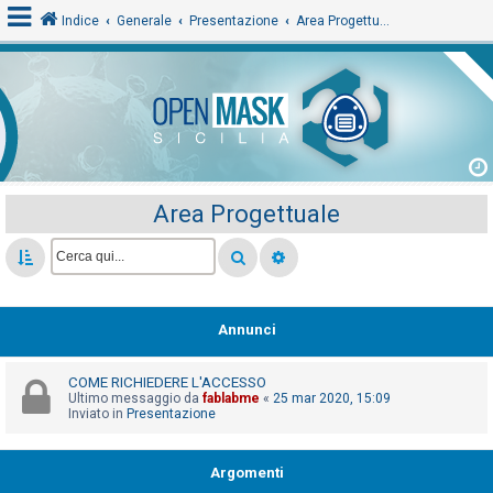
Indice
Generale
Presentazione
Area Progettuale
L
o
g
i
Area Progettuale
n
A
r
Annunci
g
o
COME RICHIEDERE L'ACCESSO
m
Ultimo messaggio da
fablabme
«
25 mar 2020, 15:09
Inviato in
Presentazione
e
n
Argomenti
t