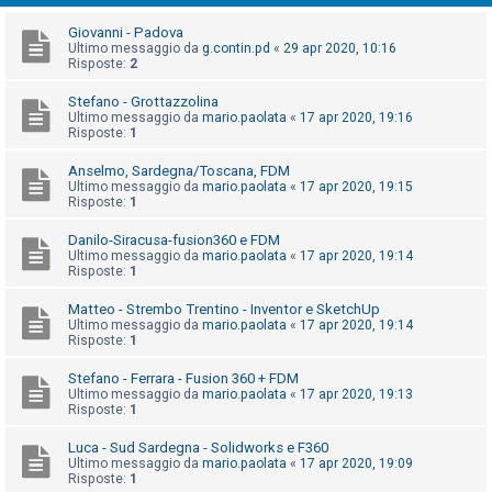
i
Giovanni - Padova
s
Ultimo messaggio da
g.contin.pd
«
29 apr 2020, 10:16
e
Risposte:
2
n
Stefano - Grottazzolina
z
Ultimo messaggio da
mario.paolata
«
17 apr 2020, 19:16
Risposte:
1
a
r
Anselmo, Sardegna/Toscana, FDM
Ultimo messaggio da
mario.paolata
«
17 apr 2020, 19:15
i
Risposte:
1
s
Danilo-Siracusa-fusion360 e FDM
p
Ultimo messaggio da
mario.paolata
«
17 apr 2020, 19:14
o
Risposte:
1
s
Matteo - Strembo Trentino - Inventor e SketchUp
t
Ultimo messaggio da
mario.paolata
«
17 apr 2020, 19:14
Risposte:
1
a
Stefano - Ferrara - Fusion 360 + FDM
Ultimo messaggio da
mario.paolata
«
17 apr 2020, 19:13
Risposte:
1
A
Luca - Sud Sardegna - Solidworks e F360
r
Ultimo messaggio da
mario.paolata
«
17 apr 2020, 19:09
g
Risposte:
1