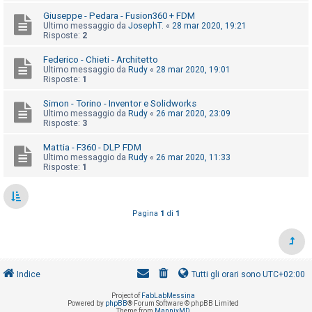
o
Giuseppe - Pedara - Fusion360 + FDM
m
Ultimo messaggio da
JosephT.
«
28 mar 2020, 19:21
Risposte:
2
e
n
Federico - Chieti - Architetto
Ultimo messaggio da
Rudy
«
28 mar 2020, 19:01
t
Risposte:
1
i
Simon - Torino - Inventor e Solidworks
a
Ultimo messaggio da
Rudy
«
26 mar 2020, 23:09
t
Risposte:
3
t
Mattia - F360 - DLP FDM
i
Ultimo messaggio da
Rudy
«
26 mar 2020, 11:33
Risposte:
1
v
i
Pagina
1
di
1
C
e
r
Indice
Tutti gli orari sono
UTC+02:00
c
Project of
FabLabMessina
a
Powered by
phpBB
® Forum Software © phpBB Limited
Theme from
MannixMD