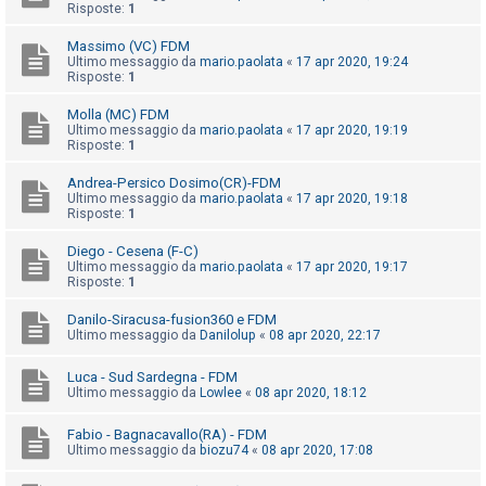
Risposte:
1
o
m
Massimo (VC) FDM
e
Ultimo messaggio da
mario.paolata
«
17 apr 2020, 19:24
Risposte:
1
n
t
Molla (MC) FDM
Ultimo messaggio da
mario.paolata
«
17 apr 2020, 19:19
i
Risposte:
1
a
Andrea-Persico Dosimo(CR)-FDM
t
Ultimo messaggio da
mario.paolata
«
17 apr 2020, 19:18
Risposte:
1
t
i
Diego - Cesena (F-C)
Ultimo messaggio da
mario.paolata
«
17 apr 2020, 19:17
v
Risposte:
1
i
Danilo-Siracusa-fusion360 e FDM
Ultimo messaggio da
Danilolup
«
08 apr 2020, 22:17
C
Luca - Sud Sardegna - FDM
Ultimo messaggio da
Lowlee
«
08 apr 2020, 18:12
e
r
Fabio - Bagnacavallo(RA) - FDM
c
Ultimo messaggio da
biozu74
«
08 apr 2020, 17:08
a