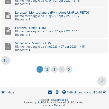
Ultimo messaggio da
Rudy
«
07 apr 2020, 16:18
Risposte:
1
Lorenzo - Montegranaro (FM) - Anet A8 (PLA, PETG)
Ultimo messaggio da
Rudy
«
07 apr 2020, 16:17
Risposte:
1
Lorenzo - Chieti- FDM
Ultimo messaggio da
Rudy
«
07 apr 2020, 16:15
Risposte:
1
Vincenzo - Palermo - FDM
Ultimo messaggio da
Vins2020
«
07 apr 2020, 14:51
Risposte:
4
1
2
3
4
Indice
Tutti gli orari sono
UTC+02:00
Project of
FabLabMessina
Powered by
phpBB
® Forum Software © phpBB Limited
Theme from
MannixMD