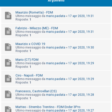
Argomenti
i
s
Maurizio (Rometta) - FDM
e
Ultimo messaggio da
mario.paolata
«
17 apr 2020, 19:31
Risposte:
1
n
z
Fabrizio - Milazzo (ME) - FDM
a
Ultimo messaggio da
mario.paolata
«
17 apr 2020, 19:31
Risposte:
1
r
i
Maurizio x COVID 19
Ultimo messaggio da
mario.paolata
«
17 apr 2020, 19:30
s
Risposte:
1
p
Mario (CT) FDM
o
Ultimo messaggio da
mario.paolata
«
17 apr 2020, 19:29
Risposte:
1
s
t
Ciro - Napoli - FDM
Ultimo messaggio da
mario.paolata
«
17 apr 2020, 19:29
a
Risposte:
1
Francesco, Castrovillari (CS)
Ultimo messaggio da
mario.paolata
«
17 apr 2020, 19:28
A
Risposte:
1
r
Matteo - Strembo Trentino - FDM Ender 3Pro
g
Ultimo messaggio da
mario.paolata
«
17 apr 2020, 19:27