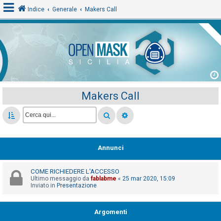
Indice
Generale
Makers Call
L
o
g
i
Makers Call
n
A
r
Annunci
g
o
COME RICHIEDERE L'ACCESSO
m
Ultimo messaggio da
fablabme
«
25 mar 2020, 15:09
Inviato in
Presentazione
e
n
Argomenti
t