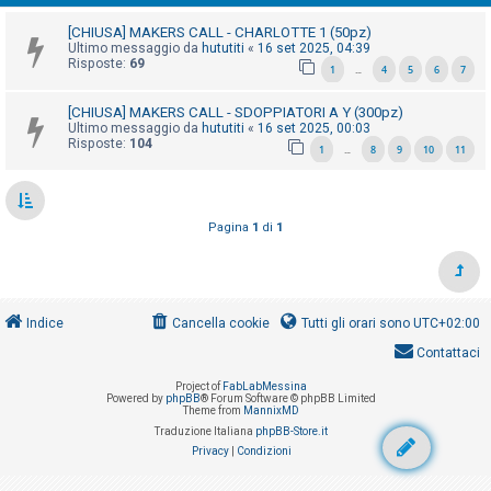
i
[CHIUSA] MAKERS CALL - CHARLOTTE 1 (50pz)
s
Ultimo messaggio da
hututiti
«
16 set 2025, 04:39
e
Risposte:
69
1
4
5
6
7
…
n
[CHIUSA] MAKERS CALL - SDOPPIATORI A Y (300pz)
z
Ultimo messaggio da
hututiti
«
16 set 2025, 00:03
a
Risposte:
104
1
8
9
10
11
…
r
i
s
Pagina
1
di
1
p
o
s
Indice
Cancella cookie
Tutti gli orari sono
UTC+02:00
t
a
Contattaci
Project of
FabLabMessina
Powered by
phpBB
® Forum Software © phpBB Limited
Theme from
MannixMD
A
Traduzione Italiana
phpBB-Store.it
r
Privacy
|
Condizioni
g