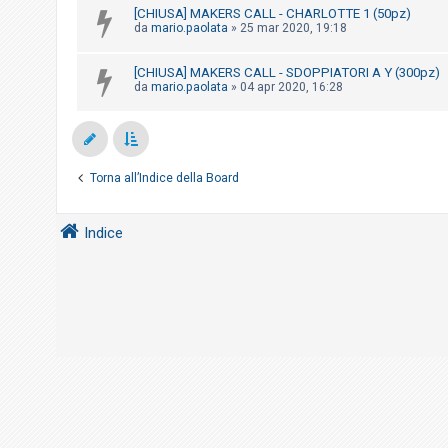
i
[CHIUSA] MAKERS CALL - CHARLOTTE 1 (50pz)
da
mario.paolata
»
25 mar 2020, 19:18
s
e
[CHIUSA] MAKERS CALL - SDOPPIATORI A Y (300pz)
n
da
mario.paolata
»
04 apr 2020, 16:28
z
a
r
i
Torna all’Indice della Board
s
p
Indice
o
s
t
a
A
r
g