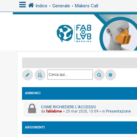
Indice
Generale
Makers Call
L
o
g
i
n
A
r
ANNUNCI
g
o
COME RICHIEDERE L'ACCESSO
m
da
fablabme
»
25 mar 2020, 15:09
» in
Presentazione
e
n
ARGOMENTI
t