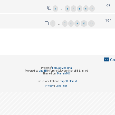
69
1
3
4
5
6
7
…
104
1
7
8
9
10
11
…
Co
Project of
FabLabMessina
Powered by
phpBB
® Forum Software © phpBB Limited
Theme from
MannixMD
Traduzione Italiana
phpBB-Store.it
Privacy
|
Condizioni