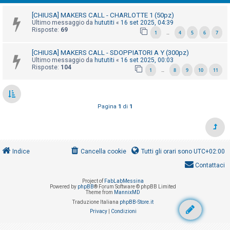
i
[CHIUSA] MAKERS CALL - CHARLOTTE 1 (50pz)
s
Ultimo messaggio da
hututiti
«
16 set 2025, 04:39
e
Risposte:
69
1
4
5
6
7
…
n
[CHIUSA] MAKERS CALL - SDOPPIATORI A Y (300pz)
z
Ultimo messaggio da
hututiti
«
16 set 2025, 00:03
a
Risposte:
104
1
8
9
10
11
…
r
i
s
Pagina
1
di
1
p
o
s
Indice
Cancella cookie
Tutti gli orari sono
UTC+02:00
t
a
Contattaci
Project of
FabLabMessina
Powered by
phpBB
® Forum Software © phpBB Limited
Theme from
MannixMD
A
Traduzione Italiana
phpBB-Store.it
r
Privacy
|
Condizioni
g