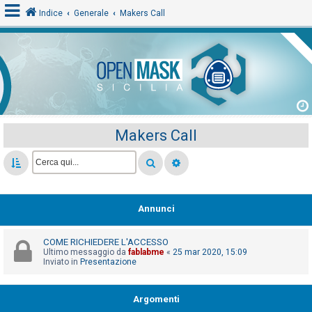
Indice
Generale
Makers Call
L
o
g
i
Makers Call
n
A
r
Annunci
g
o
COME RICHIEDERE L'ACCESSO
m
Ultimo messaggio da
fablabme
«
25 mar 2020, 15:09
Inviato in
Presentazione
e
n
Argomenti
t