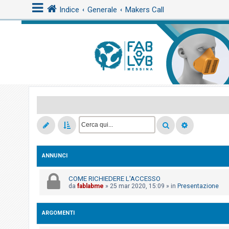
Indice
Generale
Makers Call
L
o
g
i
n
A
r
ANNUNCI
g
o
COME RICHIEDERE L'ACCESSO
m
da
fablabme
»
25 mar 2020, 15:09
» in
Presentazione
e
n
ARGOMENTI
t