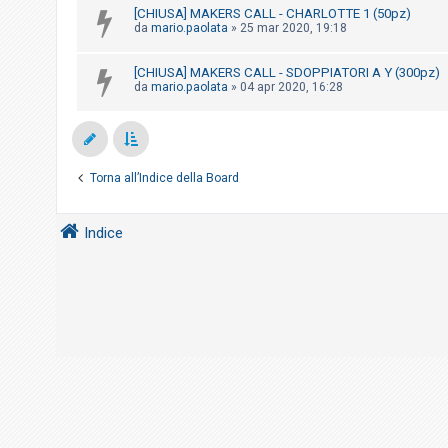
i
[CHIUSA] MAKERS CALL - CHARLOTTE 1 (50pz)
da
mario.paolata
»
25 mar 2020, 19:18
s
e
[CHIUSA] MAKERS CALL - SDOPPIATORI A Y (300pz)
n
da
mario.paolata
»
04 apr 2020, 16:28
z
a
r
i
Torna all’Indice della Board
s
p
Indice
o
s
t
a
A
r
g