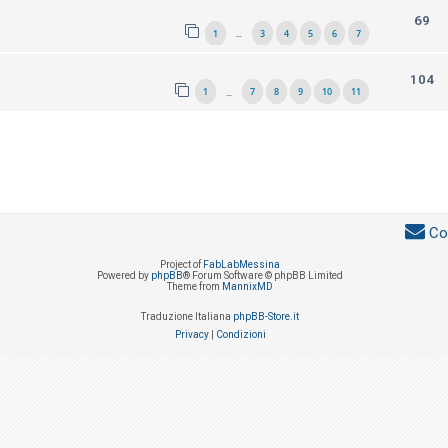
69
1
3
4
5
6
7
…
104
1
7
8
9
10
11
…
Co
Project of
FabLabMessina
Powered by
phpBB
® Forum Software © phpBB Limited
Theme from
MannixMD
Traduzione Italiana
phpBB-Store.it
Privacy
|
Condizioni