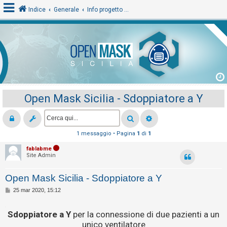
Indice
Generale
Info progetto e File
L
o
g
i
Open Mask Sicilia - Sdoppiatore a Y
n
A
1 messaggio • Pagina
1
di
1
r
fablabme
Site Admin
g
o
Open Mask Sicilia - Sdoppiatore a Y
m
M
25 mar 2020, 15:12
e
e
s
n
.
s
Sdoppiatore a Y
per la connessione di due pazienti a un
a
t
unico ventilatore
g