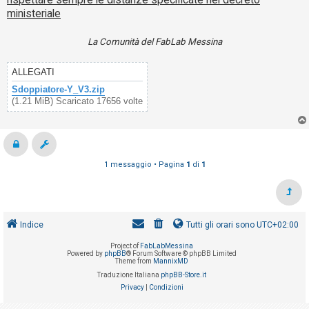
ministeriale
La Comunità del FabLab Messina
ALLEGATI
Sdoppiatore-Y_V3.zip
(1.21 MiB) Scaricato 17656 volte
1 messaggio • Pagina
1
di
1
Indice
Tutti gli orari sono
UTC+02:00
Project of
FabLabMessina
Powered by
phpBB
® Forum Software © phpBB Limited
Theme from
MannixMD
Traduzione Italiana
phpBB-Store.it
Privacy
|
Condizioni