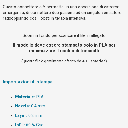
o
Questo connettore a Y permette, in una condizione di estrema
m
emergenza, di connettere due pazienti ad un singolo ventilatore
e
raddoppiando così i posti in terapia intensiva.
n
t
Scorri in fondo per scaricare il file in allegato
i
a
Il modello deve essere stampato solo in PLA per
minimizzare il rischio di tossicità
t
t
(Questo file è gentilmente offerto da
Air Factories
)
i
v
i
Impostazioni di stampa:
Materiale:
PLA
C
e
Nozzle:
0.4 mm
r
Layer:
0.2 mm
c
a
Infill:
60 % Grid