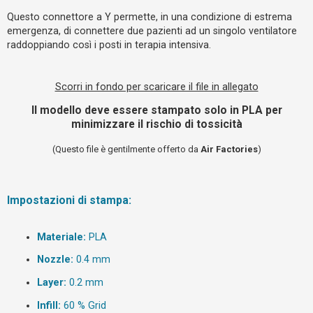
o
Questo connettore a Y permette, in una condizione di estrema
m
emergenza, di connettere due pazienti ad un singolo ventilatore
e
raddoppiando così i posti in terapia intensiva.
n
t
Scorri in fondo per scaricare il file in allegato
i
a
Il modello deve essere stampato solo in PLA per
minimizzare il rischio di tossicità
t
t
(Questo file è gentilmente offerto da
Air Factories
)
i
v
i
Impostazioni di stampa:
Materiale:
PLA
C
e
Nozzle:
0.4 mm
r
Layer:
0.2 mm
c
a
Infill:
60 % Grid