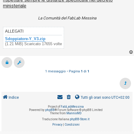
ministeriale
La Comunità del FabLab Messina
ALLEGATI
Sdoppiatore-Y_V3.zip
(1.21 MiB) Scaricato 17655 volte
1 messaggio • Pagina
1
di
1
Indice
Tutti gli orari sono
UTC+02:00
Project of
FabLabMessina
Powered by
phpBB
® Forum Software © phpBB Limited
Theme from
MannixMD
Traduzione Italiana
phpBB-Store.it
Privacy
|
Condizioni