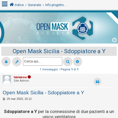
Indice
Generale
Info progetto e File
L
o
g
i
Open Mask Sicilia - Sdoppiatore a Y
n
A
1 messaggio • Pagina
1
di
1
r
fablabme
Site Admin
g
o
Open Mask Sicilia - Sdoppiatore a Y
m
M
25 mar 2020, 15:12
e
e
s
n
.
s
Sdoppiatore a Y
per la connessione di due pazienti a un
a
t
unico ventilatore
g