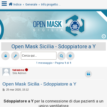
Indice
Generale
Info progetto e File
L
o
g
i
Open Mask Sicilia - Sdoppiatore a Y
n
A
1 messaggio • Pagina
1
di
1
r
fablabme
Site Admin
g
o
Open Mask Sicilia - Sdoppiatore a Y
m
M
25 mar 2020, 15:12
e
e
s
n
.
s
Sdoppiatore a Y
per la connessione di due pazienti a un
a
t
unico ventilatore
g