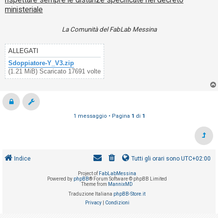
ministeriale
La Comunità del FabLab Messina
ALLEGATI
Sdoppiatore-Y_V3.zip
(1.21 MiB) Scaricato 17691 volte
1 messaggio • Pagina
1
di
1
Indice
Tutti gli orari sono
UTC+02:00
Project of
FabLabMessina
Powered by
phpBB
® Forum Software © phpBB Limited
Theme from
MannixMD
Traduzione Italiana
phpBB-Store.it
Privacy
|
Condizioni