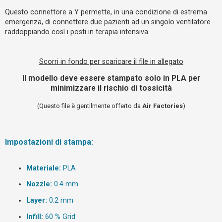
o
Questo connettore a Y permette, in una condizione di estrema
m
emergenza, di connettere due pazienti ad un singolo ventilatore
e
raddoppiando così i posti in terapia intensiva.
n
t
Scorri in fondo per scaricare il file in allegato
i
a
Il modello deve essere stampato solo in PLA per
minimizzare il rischio di tossicità
t
t
(Questo file è gentilmente offerto da
Air Factories
)
i
v
i
Impostazioni di stampa:
Materiale:
PLA
C
e
Nozzle:
0.4 mm
r
Layer:
0.2 mm
c
a
Infill:
60 % Grid