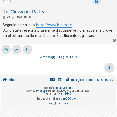
Re: Giovanni - Padova
F
M
29 apr 2020, 10:16
A
e
s
Segnalo che al sito
https://www.beuth.de
Q
s
Sono state rese gratuitamente disponibili le normative e le prove
a
g
da effettuare sulle mascherine. È sufficiente registrarsi
g
i
o
3 messaggi • Pagina
1
di
1
Indice
Tutti gli orari sono
UTC+02:00
Project of
FabLabMessina
Powered by
phpBB
® Forum Software © phpBB Limited
Theme from
MannixMD
Traduzione Italiana
phpBB-Store.it
Privacy
|
Condizioni