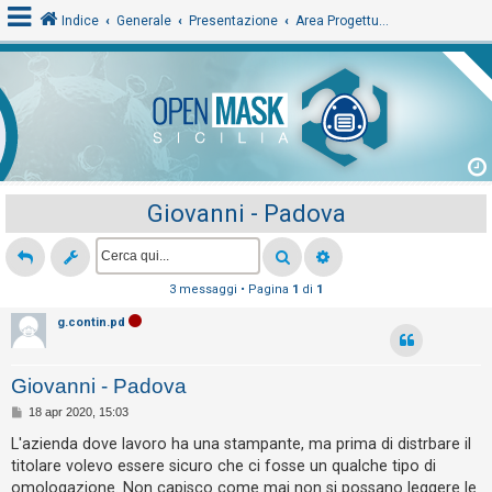
Indice
Generale
Presentazione
Area Progettuale
L
o
g
i
Giovanni - Padova
n
A
3 messaggi • Pagina
1
di
1
r
g.contin.pd
g
o
Giovanni - Padova
m
M
18 apr 2020, 15:03
e
e
s
L'azienda dove lavoro ha una stampante, ma prima di distrbare il
n
s
titolare volevo essere sicuro che ci fosse un qualche tipo di
a
t
g
omologazione. Non capisco come mai non si possano leggere le