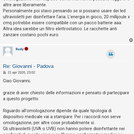
g
i
altre aree liberamente.
i
s
o
Personalmente poi stavo pensando se si possano usare dei led
ultravioletti per disinfettare l'aria. L'energia in gioco, 20 millijoule x
e
cmq potrebbe essere compatibile con un pacco batterie aaa.
n
Altra idea sarebbe un filtro elettrostatico. Le racchette anti
z
zanzare costano pochi euro.
a
r
Rudy
i
s
Re: Giovanni - Padova
p
M
21 apr 2020, 23:02
o
e
s
Ciao Giovanni,
s
s
a
t
g
grazie di aver chiesto delle informazioni e pensato di partecipare
a
g
a questo progetto.
i
o
Riguardo all'omologazione dipende da quale tipologia di
A
dispositivo medicale vai a stampare. Per i raccordi non serve
r
omologazione, per altre cose probabilmente si.
Gli ultravioletti (UVA o UVB) non hanno potere disinfettante nei
g