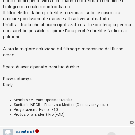
confronti di questo virus e ce l'hanno confermato i medici e i
o
biologi con i quali ci confrontiamo.
m
Il filtro elettrostatico potrebbe funzionare solo se riuscissi a
e
caricare positivamente i virus e attirarli verso il catodo.
n
Un'altra strada che abbiamo ipotizzato era l'ozonoterapia per ma
non sarebbe possibile respirare l'aria perché darebbe fastidio ai
t
polmoni.
i
a
A ora la migliore soluzione è il filtraggio meccanico del flusso
t
aereo
t
Spero di aver dipanato ogni tuo dubbio
i
v
Buona stampa
i
Rudy
Membro del team OpenMaskSicilia
C
Sanitaria: NBCR + Fidanzata Medico (God save my soul)
e
Progettazione: Fusion 360
Produzione: Ender 3 Pro (FDM)
r
c
a
g.contin.pd