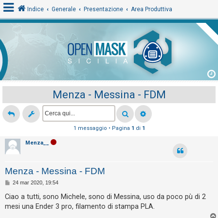
Indice
Generale
Presentazione
Area Produttiva
L
o
g
i
Menza - Messina - FDM
n
A
1 messaggio • Pagina
1
di
1
r
Menza__
g
o
Menza - Messina - FDM
m
M
24 mar 2020, 19:54
e
e
s
Ciao a tutti, sono Michele, sono di Messina, uso da poco pù di 2
n
s
mesi una Ender 3 pro, filamento di stampa PLA.
a
t
g