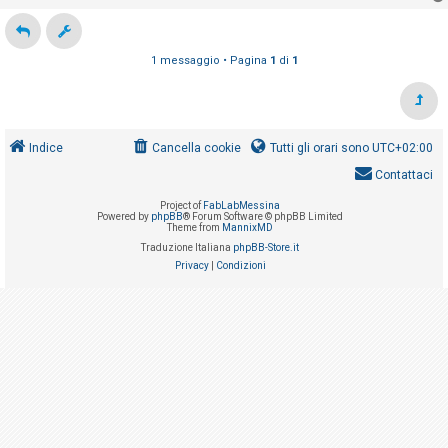
g
i
i
s
o
e
1 messaggio • Pagina
1
di
1
n
z
a
Indice
Cancella cookie
Tutti gli orari sono
UTC+02:00
r
i
Contattaci
s
Project of
FabLabMessina
Powered by
phpBB
® Forum Software © phpBB Limited
p
Theme from
MannixMD
o
Traduzione Italiana
phpBB-Store.it
Privacy
|
Condizioni
s
t
a
A
r
g