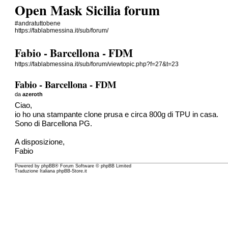
Open Mask Sicilia forum
#andratuttobene
https://fablabmessina.it/sub/forum/
Fabio - Barcellona - FDM
https://fablabmessina.it/sub/forum/viewtopic.php?f=27&t=23
Fabio - Barcellona - FDM
da
azeroth
Ciao,
io ho una stampante clone prusa e circa 800g di TPU in casa.
Sono di Barcellona PG.
A disposizione,
Fabio
Powered by
phpBB
® Forum Software © phpBB Limited
Traduzione Italiana
phpBB-Store.it