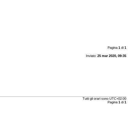
Pagina
1
di
1
Inviato:
25 mar 2020, 09:35
Tutti gli orari sono
UTC+02:00
Pagina
1
di
1