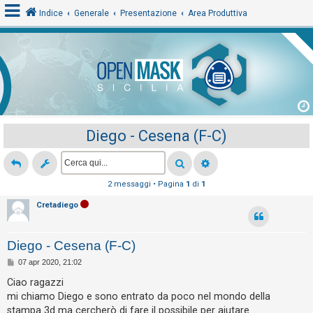
Indice
Generale
Presentazione
Area Produttiva
L
o
g
i
Diego - Cesena (F-C)
n
A
2 messaggi • Pagina
1
di
1
r
Cretadiego
g
o
Diego - Cesena (F-C)
m
M
07 apr 2020, 21:02
e
e
s
Ciao ragazzi
n
s
mi chiamo Diego e sono entrato da poco nel mondo della
a
t
g
stampa 3d ma cercherò di fare il possibile per aiutare.