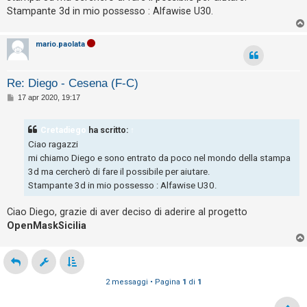
g
i
Stampante 3d in mio possesso : Alfawise U30.
i
s
o
e
mario.paolata
n
z
Re: Diego - Cesena (F-C)
a
M
17 apr 2020, 19:17
r
e
s
i
s
Cretadiego
ha scritto:
↑
a
s
g
Ciao ragazzi
g
p
mi chiamo Diego e sono entrato da poco nel mondo della stampa
i
o
o
3d ma cercherò di fare il possibile per aiutare.
Stampante 3d in mio possesso : Alfawise U30.
s
t
Ciao Diego, grazie di aver deciso di aderire al progetto
a
OpenMaskSicilia
A
r
2 messaggi • Pagina
1
di
1
g