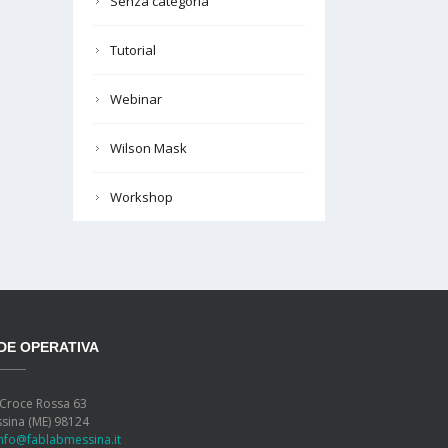
Senza categoria
Tutorial
Webinar
Wilson Mask
Workshop
DE OPERATIVA
 Croce Rossa 63
sina (ME) 98124
info@fablabmessina.it