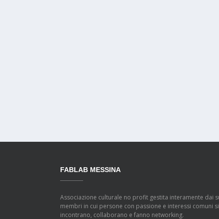
FABLAB MESSINA
Associazione culturale no profit gestita interamente dai s
membri in cui persone con passione e interessi comuni si
incontrano, collaborano e fanno networking.