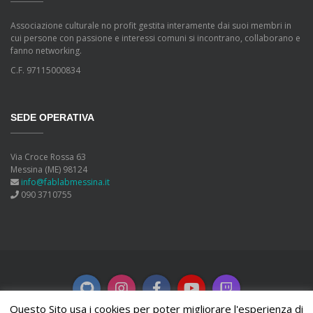
Associazione culturale no profit gestita interamente dai suoi membri in
cui persone con passione e interessi comuni si incontrano, collaborano e
fanno networking.
C.F. 97115000834
SEDE OPERATIVA
Via Croce Rossa 63
Messina (ME) 98124
info@fablabmessina.it
090 3710755
Questo Sito usa i cookies per poter migliorare l'esperienza di