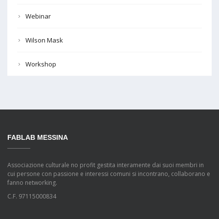
Webinar
Wilson Mask
Workshop
FABLAB MESSINA
Associazione culturale no profit gestita interamente dai suoi membri in
cui persone con passione e interessi comuni si incontrano, collaborano e
fanno networking.
C.F. 97115000834