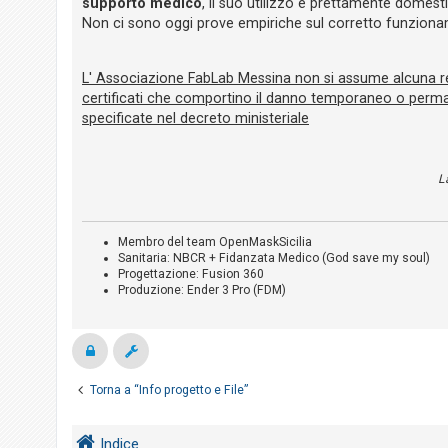
supporto medico
, il suo utilizzo è prettamente domest
i
Non ci sono oggi prove empiriche sul corretto funzion
s
e
L' Associazione FabLab Messina non si assume alcuna resp
n
certificati che comportino il danno temporaneo o permane
z
specificate nel decreto ministeriale
a
r
i
L
s
p
Membro del team OpenMaskSicilia
o
Sanitaria: NBCR + Fidanzata Medico (God save my soul)
s
Progettazione: Fusion 360
Produzione: Ender 3 Pro (FDM)
t
a
A
Torna a “Info progetto e File”
r
g
Indice