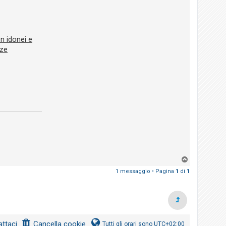
n idonei e
nze
T
o
1 messaggio • Pagina
1
di
1
p
ttaci
Cancella cookie
Tutti gli orari sono
UTC+02:00