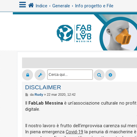
Indice
Generale
Info progetto e File
L
o
g
i
n
A
DISCLAIMER
r
M
da
Rudy
»
22 mar 2020, 12:42
g
e
s
o
Il
FabLab Messina
è un'associazione culturale no profit
s
digitale.
m
a
g
e
g
i
n
Il nostro lavoro è frutto dell'improvvisa carenza sul mer
o
In piena emergenza
Covid-19
la penuria di mascherine è
t